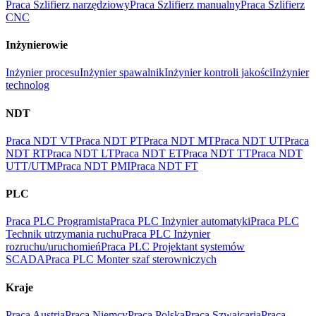
Praca Szlifierz narzędziowy
Praca Szlifierz manualny
Praca Szlifierz
CNC
Inżynierowie
Inżynier procesu
Inżynier spawalnik
Inżynier kontroli jakości
Inżynier
technolog
NDT
Praca NDT VT
Praca NDT PT
Praca NDT MT
Praca NDT UT
Praca
NDT RT
Praca NDT LT
Praca NDT ET
Praca NDT TT
Praca NDT
UTT/UTM
Praca NDT PMI
Praca NDT FT
PLC
Praca PLC Programista
Praca PLC Inżynier automatyki
Praca PLC
Technik utrzymania ruchu
Praca PLC Inżynier
rozruchu/uruchomień
Praca PLC Projektant systemów
SCADA
Praca PLC Monter szaf sterowniczych
Kraje
Praca Austria
Praca Niemcy
Praca Polska
Praca Szwajcaria
Praca