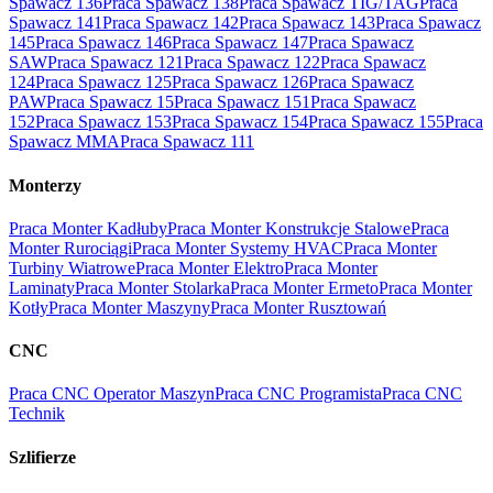
Spawacz 136
Praca Spawacz 138
Praca Spawacz TIG/TAG
Praca
Spawacz 141
Praca Spawacz 142
Praca Spawacz 143
Praca Spawacz
145
Praca Spawacz 146
Praca Spawacz 147
Praca Spawacz
SAW
Praca Spawacz 121
Praca Spawacz 122
Praca Spawacz
124
Praca Spawacz 125
Praca Spawacz 126
Praca Spawacz
PAW
Praca Spawacz 15
Praca Spawacz 151
Praca Spawacz
152
Praca Spawacz 153
Praca Spawacz 154
Praca Spawacz 155
Praca
Spawacz MMA
Praca Spawacz 111
Monterzy
Praca Monter Kadłuby
Praca Monter Konstrukcje Stalowe
Praca
Monter Rurociągi
Praca Monter Systemy HVAC
Praca Monter
Turbiny Wiatrowe
Praca Monter Elektro
Praca Monter
Laminaty
Praca Monter Stolarka
Praca Monter Ermeto
Praca Monter
Kotły
Praca Monter Maszyny
Praca Monter Rusztowań
CNC
Praca CNC Operator Maszyn
Praca CNC Programista
Praca CNC
Technik
Szlifierze