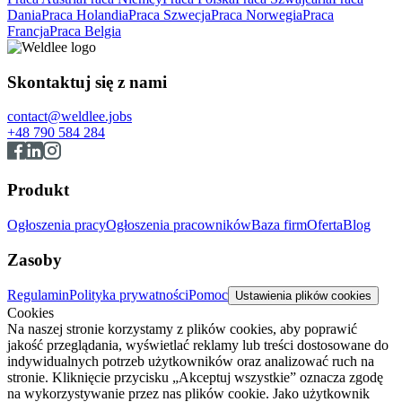
Dania
Praca Holandia
Praca Szwecja
Praca Norwegia
Praca
Francja
Praca Belgia
Skontaktuj się z nami
contact@weldlee.jobs
+48 790 584 284
Produkt
Ogłoszenia pracy
Ogłoszenia pracowników
Baza firm
Oferta
Blog
Zasoby
Regulamin
Polityka prywatności
Pomoc
Ustawienia plików cookies
Cookies
Na naszej stronie korzystamy z plików cookies, aby poprawić
jakość przeglądania, wyświetlać reklamy lub treści dostosowane do
indywidualnych potrzeb użytkowników oraz analizować ruch na
stronie. Kliknięcie przycisku „Akceptuj wszystkie” oznacza zgodę
na wykorzystywanie przez nas plików cookie. Jako użytkownik