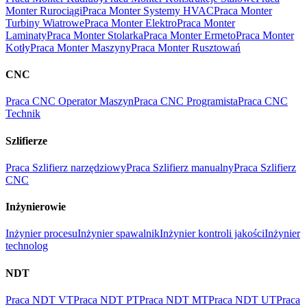
Monter Rurociągi
Praca Monter Systemy HVAC
Praca Monter
Turbiny Wiatrowe
Praca Monter Elektro
Praca Monter
Laminaty
Praca Monter Stolarka
Praca Monter Ermeto
Praca Monter
Kotły
Praca Monter Maszyny
Praca Monter Rusztowań
CNC
Praca CNC Operator Maszyn
Praca CNC Programista
Praca CNC
Technik
Szlifierze
Praca Szlifierz narzędziowy
Praca Szlifierz manualny
Praca Szlifierz
CNC
Inżynierowie
Inżynier procesu
Inżynier spawalnik
Inżynier kontroli jakości
Inżynier
technolog
NDT
Praca NDT VT
Praca NDT PT
Praca NDT MT
Praca NDT UT
Praca