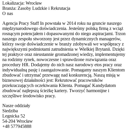
Lokalizacja:
Wrocław
Branża:
Zasoby Ludzkie i Rekrutacja
O nas
Agencja Pracy Staff In powstała w 2014 roku na gruncie naszego
międzynarodowego doświadczenia. Jesteśmy polską firmą z wciąż
rosnącym potencjałem i dopasowanymi do niego aspiracjami. Trzon
naszego zespołu stworzony jest przez dynamicznych managerów,
którzy swoje doświadczenie w branży zdobywali we współpracy z
największymi podmiotami zatrudnienia w Wielkiej Brytanii. Dzięki
tej praktyce oraz nieustannie gromadzonej wiedzy, implementujemy
na rodzimy rynek, nowoczesne i sprawdzone rozwiązania oraz
procedury HR. Dodajemy do nich nasz narodowy etos pracy oraz
indywidualną pasję i zaangażowanie. Pomagamy naszym Klientom
zbudować i utrzymać przewagę nad konkurencją. Naszą misją w
biznesowej działalności jest: Rekrutować pracowników
przekraczających oczekiwania Klienta. Pomagać Kandydatom
zbudować najlepszą ścieżkę kariery. Tworzyć harmonijne i
szczęśliwe środowisko pracy.
Nasze oddziały
Siedziba
Legnicka 52
54-204 Wrocław
+48 577945888