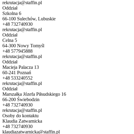
rekrutacja@staffin.pl
Oddział
Szkolna 6
66-100 Sulechów, Lubuskie
+48 732740930
rekrutacja@staffin.pl
Oddział
Celna 5
64-300 Nowy Tomyśl
+48 577945888
rekrutacja@staffin.pl
Oddział
Macieja Palacza 13
60-241 Poznań
+48 533240552
rekrutacja@staffin.pl
Oddział
Marszałka Józefa Piłsudskiego 16
66-200 Świebodzin
+48 732740930
rekrutacja@staffin.pl
Osoby do kontaktu
Klaudia Zatwarnicka
+48 732740930
klaudiazatwarnicka@staffin.pl