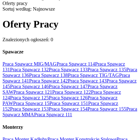
Oferty pracy
Sortuj według:
Najnowsze
Oferty Pracy
Znalezionych ogłoszeń: 0
Spawacze
Praca Spawacz MIG/MAG
Praca Spawacz 114
Praca Spawacz
131
Praca Spawacz 132
Praca Spawacz 133
Praca Spawacz 135
Praca
Spawacz 136
Praca Spawacz 138
Praca Spawacz TIG/TAG
Praca
Spawacz 141
Praca Spawacz 142
Praca Spawacz 143
Praca Spawacz
145
Praca Spawacz 146
Praca Spawacz 147
Praca Spawacz
SAW
Praca Spawacz 121
Praca Spawacz 122
Praca Spawacz
124
Praca Spawacz 125
Praca Spawacz 126
Praca Spawacz
PAW
Praca Spawacz 15
Praca Spawacz 151
Praca Spawacz
152
Praca Spawacz 153
Praca Spawacz 154
Praca Spawacz 155
Praca
Spawacz MMA
Praca Spawacz 111
Monterzy
Praca Monter Kadłuby
Praca Monter Konstrukcje Stalowe
Praca