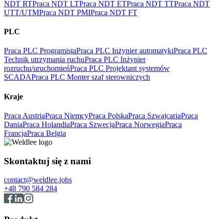
NDT RT
Praca NDT LT
Praca NDT ET
Praca NDT TT
Praca NDT
UTT/UTM
Praca NDT PMI
Praca NDT FT
PLC
Praca PLC Programista
Praca PLC Inżynier automatyki
Praca PLC
Technik utrzymania ruchu
Praca PLC Inżynier
rozruchu/uruchomień
Praca PLC Projektant systemów
SCADA
Praca PLC Monter szaf sterowniczych
Kraje
Praca Austria
Praca Niemcy
Praca Polska
Praca Szwajcaria
Praca
Dania
Praca Holandia
Praca Szwecja
Praca Norwegia
Praca
Francja
Praca Belgia
Skontaktuj się z nami
contact@weldlee.jobs
+48 790 584 284