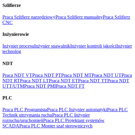
Szlifierze
Praca Szlifierz narzędziowy
Praca Szlifierz manualny
Praca Szlifierz
CNC
Inżynierowie
Inżynier procesu
Inżynier spawalnik
Inżynier kontroli jakości
Inżynier
technolog
NDT
Praca NDT VT
Praca NDT PT
Praca NDT MT
Praca NDT UT
Praca
NDT RT
Praca NDT LT
Praca NDT ET
Praca NDT TT
Praca NDT
UTT/UTM
Praca NDT PMI
Praca NDT FT
PLC
Praca PLC Programista
Praca PLC Inżynier automatyki
Praca PLC
Technik utrzymania ruchu
Praca PLC Inżynier
rozruchu/uruchomień
Praca PLC Projektant systemów
SCADA
Praca PLC Monter szaf sterowniczych