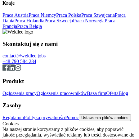
Kraje
Praca Austria
Praca Niemcy
Praca Polska
Praca Szwajcaria
Praca
Dania
Praca Holandia
Praca Szwecja
Praca Norwegia
Praca
Francja
Praca Belgia
Skontaktuj się z nami
contact@weldlee.jobs
+48 790 584 284
Produkt
Ogłoszenia pracy
Ogłoszenia pracowników
Baza firm
Oferta
Blog
Zasoby
Regulamin
Polityka prywatności
Pomoc
Ustawienia plików cookies
Cookies
Na naszej stronie korzystamy z plików cookies, aby poprawić
jakość przeglądania, wyświetlać reklamy lub treści dostosowane do