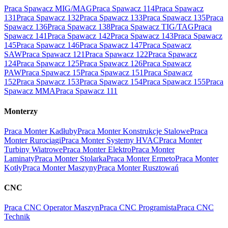
Praca Spawacz MIG/MAG
Praca Spawacz 114
Praca Spawacz
131
Praca Spawacz 132
Praca Spawacz 133
Praca Spawacz 135
Praca
Spawacz 136
Praca Spawacz 138
Praca Spawacz TIG/TAG
Praca
Spawacz 141
Praca Spawacz 142
Praca Spawacz 143
Praca Spawacz
145
Praca Spawacz 146
Praca Spawacz 147
Praca Spawacz
SAW
Praca Spawacz 121
Praca Spawacz 122
Praca Spawacz
124
Praca Spawacz 125
Praca Spawacz 126
Praca Spawacz
PAW
Praca Spawacz 15
Praca Spawacz 151
Praca Spawacz
152
Praca Spawacz 153
Praca Spawacz 154
Praca Spawacz 155
Praca
Spawacz MMA
Praca Spawacz 111
Monterzy
Praca Monter Kadłuby
Praca Monter Konstrukcje Stalowe
Praca
Monter Rurociągi
Praca Monter Systemy HVAC
Praca Monter
Turbiny Wiatrowe
Praca Monter Elektro
Praca Monter
Laminaty
Praca Monter Stolarka
Praca Monter Ermeto
Praca Monter
Kotły
Praca Monter Maszyny
Praca Monter Rusztowań
CNC
Praca CNC Operator Maszyn
Praca CNC Programista
Praca CNC
Technik