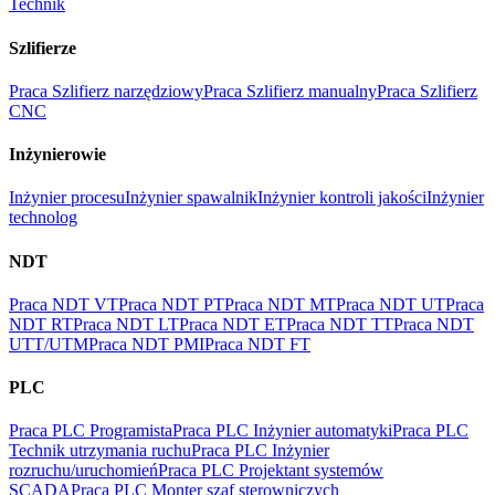
Technik
Szlifierze
Praca Szlifierz narzędziowy
Praca Szlifierz manualny
Praca Szlifierz
CNC
Inżynierowie
Inżynier procesu
Inżynier spawalnik
Inżynier kontroli jakości
Inżynier
technolog
NDT
Praca NDT VT
Praca NDT PT
Praca NDT MT
Praca NDT UT
Praca
NDT RT
Praca NDT LT
Praca NDT ET
Praca NDT TT
Praca NDT
UTT/UTM
Praca NDT PMI
Praca NDT FT
PLC
Praca PLC Programista
Praca PLC Inżynier automatyki
Praca PLC
Technik utrzymania ruchu
Praca PLC Inżynier
rozruchu/uruchomień
Praca PLC Projektant systemów
SCADA
Praca PLC Monter szaf sterowniczych