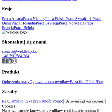
Kraje
Praca Austria
Praca Niemcy
Praca Polska
Praca Szwajcaria
Praca
Dania
Praca Holandia
Praca Szwecja
Praca Norwegia
Praca
Francja
Praca Belgia
Skontaktuj się z nami
contact@weldlee.jobs
+48 790 584 284
Produkt
Ogłoszenia pracy
Ogłoszenia pracowników
Baza firm
Oferta
Blog
Zasoby
Regulamin
Polityka prywatności
Pomoc
Ustawienia plików cookies
Cookies
Na naszej stronie korzystamy z plików cookies, aby poprawić