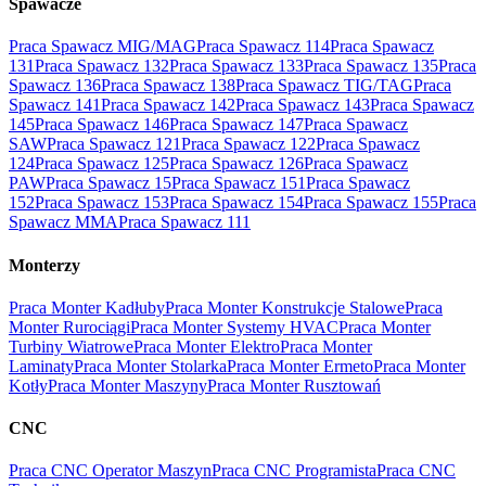
Spawacze
Praca Spawacz MIG/MAG
Praca Spawacz 114
Praca Spawacz
131
Praca Spawacz 132
Praca Spawacz 133
Praca Spawacz 135
Praca
Spawacz 136
Praca Spawacz 138
Praca Spawacz TIG/TAG
Praca
Spawacz 141
Praca Spawacz 142
Praca Spawacz 143
Praca Spawacz
145
Praca Spawacz 146
Praca Spawacz 147
Praca Spawacz
SAW
Praca Spawacz 121
Praca Spawacz 122
Praca Spawacz
124
Praca Spawacz 125
Praca Spawacz 126
Praca Spawacz
PAW
Praca Spawacz 15
Praca Spawacz 151
Praca Spawacz
152
Praca Spawacz 153
Praca Spawacz 154
Praca Spawacz 155
Praca
Spawacz MMA
Praca Spawacz 111
Monterzy
Praca Monter Kadłuby
Praca Monter Konstrukcje Stalowe
Praca
Monter Rurociągi
Praca Monter Systemy HVAC
Praca Monter
Turbiny Wiatrowe
Praca Monter Elektro
Praca Monter
Laminaty
Praca Monter Stolarka
Praca Monter Ermeto
Praca Monter
Kotły
Praca Monter Maszyny
Praca Monter Rusztowań
CNC
Praca CNC Operator Maszyn
Praca CNC Programista
Praca CNC