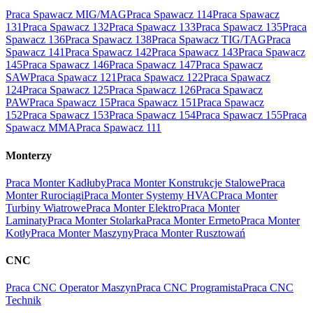
Praca Spawacz MIG/MAG
Praca Spawacz 114
Praca Spawacz
131
Praca Spawacz 132
Praca Spawacz 133
Praca Spawacz 135
Praca
Spawacz 136
Praca Spawacz 138
Praca Spawacz TIG/TAG
Praca
Spawacz 141
Praca Spawacz 142
Praca Spawacz 143
Praca Spawacz
145
Praca Spawacz 146
Praca Spawacz 147
Praca Spawacz
SAW
Praca Spawacz 121
Praca Spawacz 122
Praca Spawacz
124
Praca Spawacz 125
Praca Spawacz 126
Praca Spawacz
PAW
Praca Spawacz 15
Praca Spawacz 151
Praca Spawacz
152
Praca Spawacz 153
Praca Spawacz 154
Praca Spawacz 155
Praca
Spawacz MMA
Praca Spawacz 111
Monterzy
Praca Monter Kadłuby
Praca Monter Konstrukcje Stalowe
Praca
Monter Rurociągi
Praca Monter Systemy HVAC
Praca Monter
Turbiny Wiatrowe
Praca Monter Elektro
Praca Monter
Laminaty
Praca Monter Stolarka
Praca Monter Ermeto
Praca Monter
Kotły
Praca Monter Maszyny
Praca Monter Rusztowań
CNC
Praca CNC Operator Maszyn
Praca CNC Programista
Praca CNC
Technik