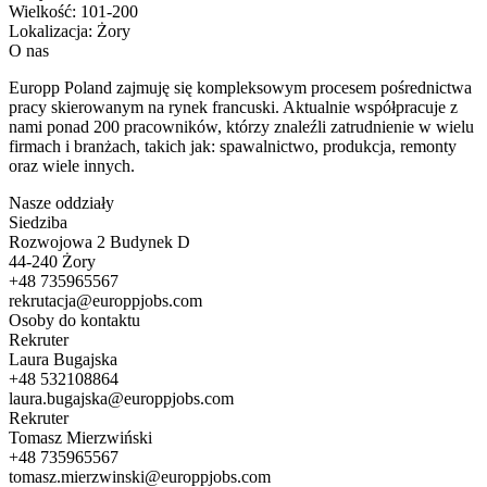
Wielkość:
101-200
Lokalizacja:
Żory
O nas
Europp Poland zajmuję się kompleksowym procesem pośrednictwa
pracy skierowanym na rynek francuski. Aktualnie współpracuje z
nami ponad 200 pracowników, którzy znaleźli zatrudnienie w wielu
firmach i branżach, takich jak: spawalnictwo, produkcja, remonty
oraz wiele innych.
Nasze oddziały
Siedziba
Rozwojowa 2 Budynek D
44-240 Żory
+48 735965567
rekrutacja@europpjobs.com
Osoby do kontaktu
Rekruter
Laura Bugajska
+48 532108864
laura.bugajska@europpjobs.com
Rekruter
Tomasz Mierzwiński
+48 735965567
tomasz.mierzwinski@europpjobs.com