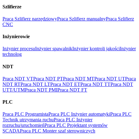
Szlifierze
Praca Szlifierz narzędziowy
Praca Szlifierz manualny
Praca Szlifierz
CNC
Inżynierowie
Inżynier procesu
Inżynier spawalnik
Inżynier kontroli jakości
Inżynier
technolog
NDT
Praca NDT VT
Praca NDT PT
Praca NDT MT
Praca NDT UT
Praca
NDT RT
Praca NDT LT
Praca NDT ET
Praca NDT TT
Praca NDT
UTT/UTM
Praca NDT PMI
Praca NDT FT
PLC
Praca PLC Programista
Praca PLC Inżynier automatyki
Praca PLC
Technik utrzymania ruchu
Praca PLC Inżynier
rozruchu/uruchomień
Praca PLC Projektant systemów
SCADA
Praca PLC Monter szaf sterowniczych