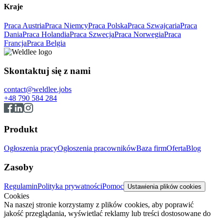
Kraje
Praca Austria
Praca Niemcy
Praca Polska
Praca Szwajcaria
Praca
Dania
Praca Holandia
Praca Szwecja
Praca Norwegia
Praca
Francja
Praca Belgia
Skontaktuj się z nami
contact@weldlee.jobs
+48 790 584 284
Produkt
Ogłoszenia pracy
Ogłoszenia pracowników
Baza firm
Oferta
Blog
Zasoby
Regulamin
Polityka prywatności
Pomoc
Ustawienia plików cookies
Cookies
Na naszej stronie korzystamy z plików cookies, aby poprawić
jakość przeglądania, wyświetlać reklamy lub treści dostosowane do