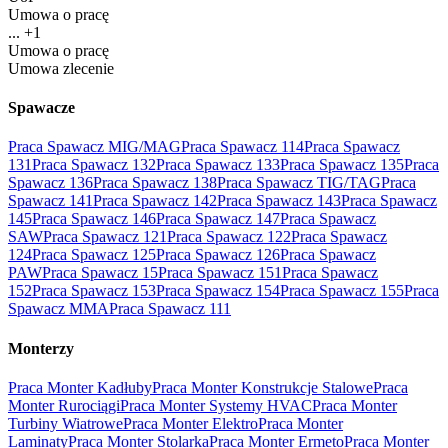
Umowa o pracę
... +1
Umowa o pracę
Umowa zlecenie
Spawacze
Praca Spawacz MIG/MAG
Praca Spawacz 114
Praca Spawacz
131
Praca Spawacz 132
Praca Spawacz 133
Praca Spawacz 135
Praca
Spawacz 136
Praca Spawacz 138
Praca Spawacz TIG/TAG
Praca
Spawacz 141
Praca Spawacz 142
Praca Spawacz 143
Praca Spawacz
145
Praca Spawacz 146
Praca Spawacz 147
Praca Spawacz
SAW
Praca Spawacz 121
Praca Spawacz 122
Praca Spawacz
124
Praca Spawacz 125
Praca Spawacz 126
Praca Spawacz
PAW
Praca Spawacz 15
Praca Spawacz 151
Praca Spawacz
152
Praca Spawacz 153
Praca Spawacz 154
Praca Spawacz 155
Praca
Spawacz MMA
Praca Spawacz 111
Monterzy
Praca Monter Kadłuby
Praca Monter Konstrukcje Stalowe
Praca
Monter Rurociągi
Praca Monter Systemy HVAC
Praca Monter
Turbiny Wiatrowe
Praca Monter Elektro
Praca Monter
Laminaty
Praca Monter Stolarka
Praca Monter Ermeto
Praca Monter