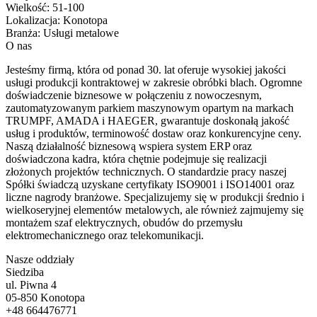
Wielkość:
51-100
Lokalizacja:
Konotopa
Branża:
Usługi metalowe
O nas
Jesteśmy firmą, która od ponad 30. lat oferuje wysokiej jakości
usługi produkcji kontraktowej w zakresie obróbki blach. Ogromne
doświadczenie biznesowe w połączeniu z nowoczesnym,
zautomatyzowanym parkiem maszynowym opartym na markach
TRUMPF, AMADA i HAEGER, gwarantuje doskonałą jakość
usług i produktów, terminowość dostaw oraz konkurencyjne ceny.
Naszą działalność biznesową wspiera system ERP oraz
doświadczona kadra, która chętnie podejmuje się realizacji
złożonych projektów technicznych. O standardzie pracy naszej
Spółki świadczą uzyskane certyfikaty ISO9001 i ISO14001 oraz
liczne nagrody branżowe. Specjalizujemy się w produkcji średnio i
wielkoseryjnej elementów metalowych, ale również zajmujemy się
montażem szaf elektrycznych, obudów do przemysłu
elektromechanicznego oraz telekomunikacji.
Nasze oddziały
Siedziba
ul. Piwna 4
05-850 Konotopa
+48 664476771