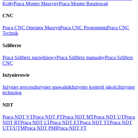
Kotły
Praca Monter Maszyny
Praca Monter Rusztowań
CNC
Praca CNC Operator Maszyn
Praca CNC Programista
Praca CNC
Technik
Szlifierze
Praca Szlifierz narzędziowy
Praca Szlifierz manualny
Praca Szlifierz
CNC
Inżynierowie
Inżynier procesu
Inżynier spawalnik
Inżynier kontroli jakości
Inżynier
technolog
NDT
Praca NDT VT
Praca NDT PT
Praca NDT MT
Praca NDT UT
Praca
NDT RT
Praca NDT LT
Praca NDT ET
Praca NDT TT
Praca NDT
UTT/UTM
Praca NDT PMI
Praca NDT FT