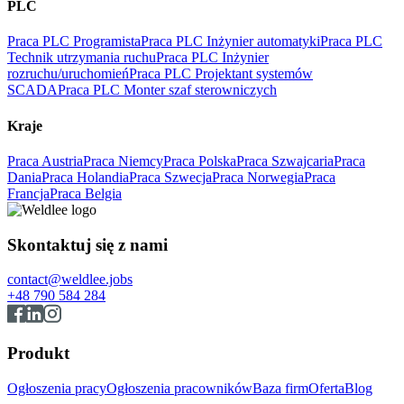
PLC
Praca PLC Programista
Praca PLC Inżynier automatyki
Praca PLC
Technik utrzymania ruchu
Praca PLC Inżynier
rozruchu/uruchomień
Praca PLC Projektant systemów
SCADA
Praca PLC Monter szaf sterowniczych
Kraje
Praca Austria
Praca Niemcy
Praca Polska
Praca Szwajcaria
Praca
Dania
Praca Holandia
Praca Szwecja
Praca Norwegia
Praca
Francja
Praca Belgia
Skontaktuj się z nami
contact@weldlee.jobs
+48 790 584 284
Produkt
Ogłoszenia pracy
Ogłoszenia pracowników
Baza firm
Oferta
Blog