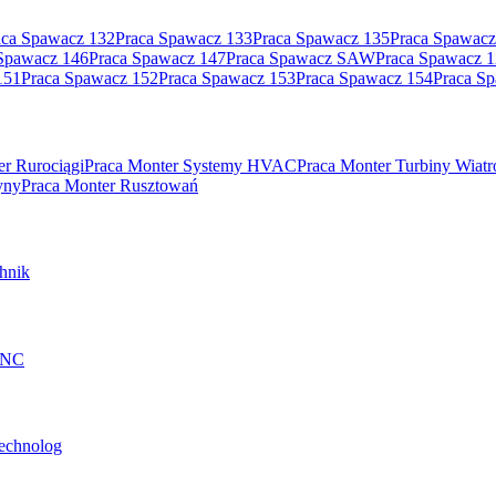
aca Spawacz 132
Praca Spawacz 133
Praca Spawacz 135
Praca Spawacz
Spawacz 146
Praca Spawacz 147
Praca Spawacz SAW
Praca Spawacz 
151
Praca Spawacz 152
Praca Spawacz 153
Praca Spawacz 154
Praca S
er Rurociągi
Praca Monter Systemy HVAC
Praca Monter Turbiny Wiat
yny
Praca Monter Rusztowań
hnik
 CNC
technolog