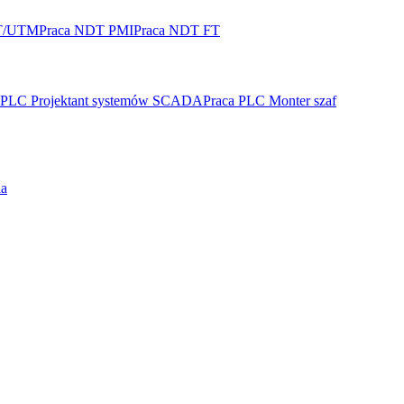
T/UTM
Praca NDT PMI
Praca NDT FT
 PLC Projektant systemów SCADA
Praca PLC Monter szaf
ia