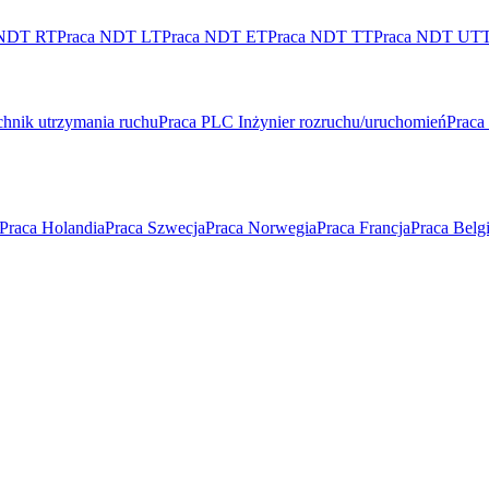
 NDT RT
Praca NDT LT
Praca NDT ET
Praca NDT TT
Praca NDT UT
hnik utrzymania ruchu
Praca PLC Inżynier rozruchu/uruchomień
Praca
Praca Holandia
Praca Szwecja
Praca Norwegia
Praca Francja
Praca Belg