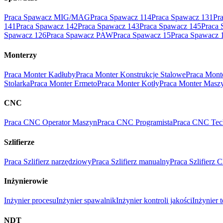
Praca Spawacz MIG/MAG
Praca Spawacz 114
Praca Spawacz 131
Pr
141
Praca Spawacz 142
Praca Spawacz 143
Praca Spawacz 145
Praca 
Spawacz 126
Praca Spawacz PAW
Praca Spawacz 15
Praca Spawacz 
Monterzy
Praca Monter Kadłuby
Praca Monter Konstrukcje Stalowe
Praca Mont
Stolarka
Praca Monter Ermeto
Praca Monter Kotły
Praca Monter Masz
CNC
Praca CNC Operator Maszyn
Praca CNC Programista
Praca CNC Tec
Szlifierze
Praca Szlifierz narzędziowy
Praca Szlifierz manualny
Praca Szlifierz
Inżynierowie
Inżynier procesu
Inżynier spawalnik
Inżynier kontroli jakości
Inżynier 
NDT