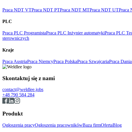
Praca NDT VT
Praca NDT PT
Praca NDT MT
Praca NDT UT
Praca
PLC
Praca PLC Programista
Praca PLC Inżynier automatyki
Praca PLC Tec
sterowniczych
Kraje
Praca Austria
Praca Niemcy
Praca Polska
Praca Szwajcaria
Praca Dania
Skontaktuj się z nami
contact@weldlee.jobs
+48 790 584 284
Produkt
Ogłoszenia pracy
Ogłoszenia pracowników
Baza firm
Oferta
Blog