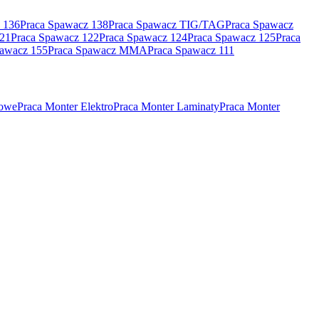
 136
Praca Spawacz 138
Praca Spawacz TIG/TAG
Praca Spawacz
121
Praca Spawacz 122
Praca Spawacz 124
Praca Spawacz 125
Praca
pawacz 155
Praca Spawacz MMA
Praca Spawacz 111
rowe
Praca Monter Elektro
Praca Monter Laminaty
Praca Monter