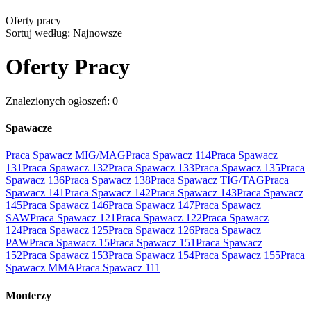
Oferty pracy
Sortuj według:
Najnowsze
Oferty Pracy
Znalezionych ogłoszeń: 0
Spawacze
Praca Spawacz MIG/MAG
Praca Spawacz 114
Praca Spawacz
131
Praca Spawacz 132
Praca Spawacz 133
Praca Spawacz 135
Praca
Spawacz 136
Praca Spawacz 138
Praca Spawacz TIG/TAG
Praca
Spawacz 141
Praca Spawacz 142
Praca Spawacz 143
Praca Spawacz
145
Praca Spawacz 146
Praca Spawacz 147
Praca Spawacz
SAW
Praca Spawacz 121
Praca Spawacz 122
Praca Spawacz
124
Praca Spawacz 125
Praca Spawacz 126
Praca Spawacz
PAW
Praca Spawacz 15
Praca Spawacz 151
Praca Spawacz
152
Praca Spawacz 153
Praca Spawacz 154
Praca Spawacz 155
Praca
Spawacz MMA
Praca Spawacz 111
Monterzy