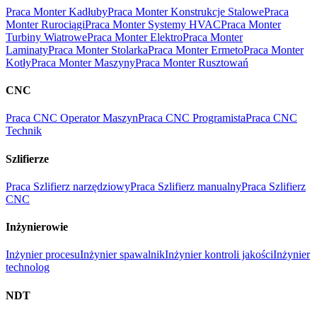
Praca Monter Kadłuby
Praca Monter Konstrukcje Stalowe
Praca
Monter Rurociągi
Praca Monter Systemy HVAC
Praca Monter
Turbiny Wiatrowe
Praca Monter Elektro
Praca Monter
Laminaty
Praca Monter Stolarka
Praca Monter Ermeto
Praca Monter
Kotły
Praca Monter Maszyny
Praca Monter Rusztowań
CNC
Praca CNC Operator Maszyn
Praca CNC Programista
Praca CNC
Technik
Szlifierze
Praca Szlifierz narzędziowy
Praca Szlifierz manualny
Praca Szlifierz
CNC
Inżynierowie
Inżynier procesu
Inżynier spawalnik
Inżynier kontroli jakości
Inżynier
technolog
NDT