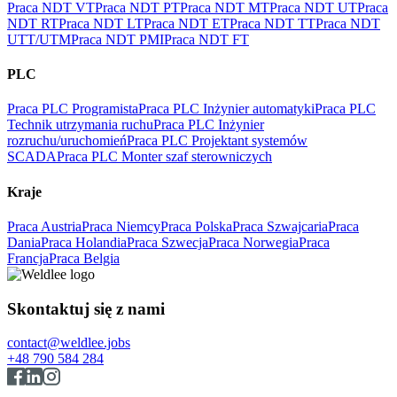
Praca NDT VT
Praca NDT PT
Praca NDT MT
Praca NDT UT
Praca
NDT RT
Praca NDT LT
Praca NDT ET
Praca NDT TT
Praca NDT
UTT/UTM
Praca NDT PMI
Praca NDT FT
PLC
Praca PLC Programista
Praca PLC Inżynier automatyki
Praca PLC
Technik utrzymania ruchu
Praca PLC Inżynier
rozruchu/uruchomień
Praca PLC Projektant systemów
SCADA
Praca PLC Monter szaf sterowniczych
Kraje
Praca Austria
Praca Niemcy
Praca Polska
Praca Szwajcaria
Praca
Dania
Praca Holandia
Praca Szwecja
Praca Norwegia
Praca
Francja
Praca Belgia
Skontaktuj się z nami
contact@weldlee.jobs
+48 790 584 284